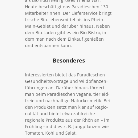
als Bio noch kein großes Thema war.
Heute beschäftigt das Para­dieschen 130
Mit­ar­bei­te­rInnen. Der Lie­fer­service bringt
frische Bio-Lebens­mittel bis ins Rhein-
Main-Gebiet und darüber hinaus. Neben
dem Bio-Laden gibt es ein Bio-Bistro, in
dem man nach dem Einkauf genießen
und ent­spannen kann.
Besonderes
Inter­es­sierten bietet das Para­dieschen
Gesund­heits­vor­träge und Wild­pflan­zen­
füh­rungen an. Darüber hinaus fördert
man beim Para­dieschen vegane, tier­leid­
freie und nach­haltige Natur­kos­metik. Bei
den Pro­dukten setzt man klar auf Regio­
na­lität und bietet etwa zahl­reiche
regionale Pro­dukte aus der Rhön an – im
Frühling sind dies z. B. Jung­pflanzen wie
Tomaten, Kohl und Salat.