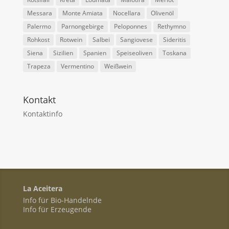
Messara
Monte Amiata
Nocellara
Olivenöl
Palermo
Parnongebirge
Peloponnes
Rethymno
Rohkost
Rotwein
Salbei
Sangiovese
Sideritis
Siena
Sizilien
Spanien
Speiseoliven
Toskana
Trapeza
Vermentino
Weißwein
Kontakt
Kontaktinfo
La Aceitera
Info für Bio-Handelnde
Info für Erzeugende