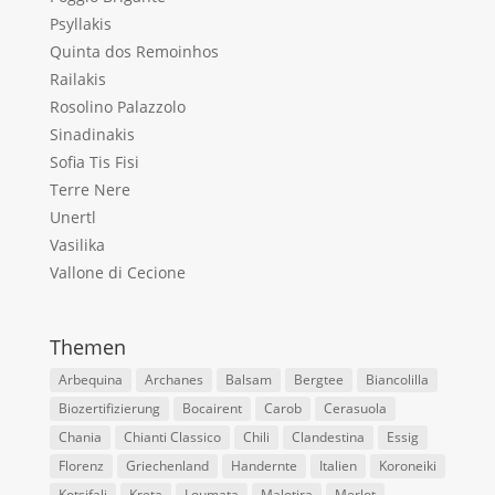
Psyllakis
Quinta dos Remoinhos
Railakis
Rosolino Palazzolo
Sinadinakis
Sofia Tis Fisi
Terre Nere
Unertl
Vasilika
Vallone di Cecione
Themen
Arbequina
Archanes
Balsam
Bergtee
Biancolilla
Biozertifizierung
Bocairent
Carob
Cerasuola
Chania
Chianti Classico
Chili
Clandestina
Essig
Florenz
Griechenland
Handernte
Italien
Koroneiki
Kotsifali
Kreta
Loumata
Malotira
Merlot