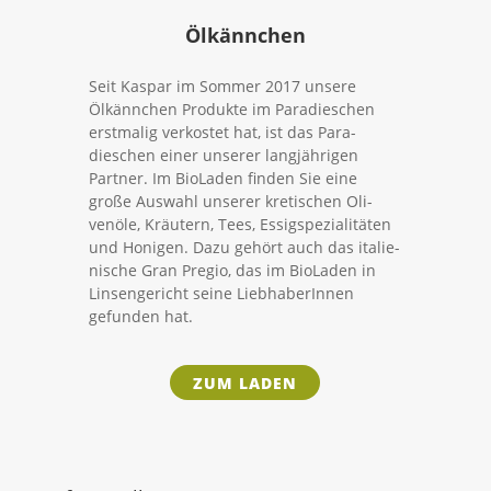
Ölkännchen
Seit Kaspar im Sommer 2017 unsere
Ölkännchen Pro­dukte im Para­dieschen
erst­malig ver­kostet hat, ist das Para­
dieschen einer unserer lang­jäh­rigen
Partner. Im Bio­Laden finden Sie eine
große Auswahl unserer kre­ti­schen Oli­
venöle, Kräutern, Tees, Essig­spe­zia­li­täten
und Honigen. Dazu gehört auch das ita­lie­
nische Gran Pregio, das im Bio­Laden in
Lin­sen­ge­richt seine Lieb­ha­be­rInnen
gefunden hat.
ZUM LADEN