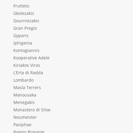
Frutteto
Gkolezakis
Gourniezakis
Gran Pregio
Gyparis
Iphigenia
Kontogiannis
Kooperative Adele
Kiriakos Viros
L’Erta di Radda
Lombardo
Masía Terrers
Manousaka
Menegakis
Monastero di Siloe
Neumeister
Pasiphae
Poggio Brigante