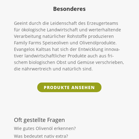
Besonderes
Geeint durch die Lei­den­schaft des Erzeu­ger­teams
für öko­lo­gische Land­wirt­schaft und wert­erhal­tende
Ver­ar­beitung natür­licher Roh­stoffe pro­du­zieren
Family Farms Spei­seo­liven und Oli­ven­öl­pro­dukte.
Evan­gelos Kaltsas hat sich der Ent­wicklung inno­va­
tiver land­wirt­schaft­licher Pro­dukte auch aus fri­
schem bio­lo­gi­schen Obst und Gemüse ver­schrieben,
die nähr­wert­reich und natürlich sind.
PRO­DUKTE ANSEHEN
Oft gestellte Fragen
Wie gutes Olivenöl erkennen?
Was bedeutet nativ extra?