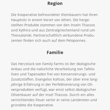
Region
Die Koope­rative befreun­deter Klein­bauern hat ihren
Hauptsitz in einem Vorort von Athen. Die her­ge­
stellten Pro­dukte stammen von den Inseln Thassos
und Kythira und aus Zen­tral­grie­chenland rund um
Thes­sa­loniki. Part­ner­schaftlich ver­bundene Pro­du­
zenten finden sich auch auf dem Peloponnes.
Familie
Das Herz­stück von Family Farms ist der öko­lo­gische
Anbau und die natür­liche Ver­ar­beitung von Tafel­o­
liven und Tapenaden frei von Kon­ser­vie­rungs- und
Zusatz­stoffen. Evan­gelos Kaltsas, der über eine lang­
jährige Erfahrung in der Per­fek­tio­nierung von Oli­
ven­pro­dukten verfügt, war einst selbst öko­lo­gi­scher
Oli­ven­bauer auf der Insel Thassos. Durch ein alles
ver­nich­tendes Feuer verlor er seine Län­de­reien und
gründete die Kooperative.