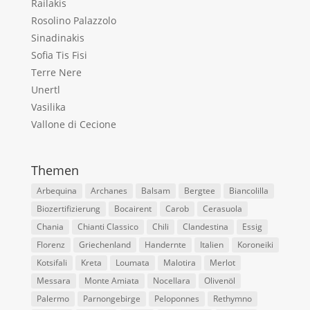
Railakis
Rosolino Palazzolo
Sinadinakis
Sofia Tis Fisi
Terre Nere
Unertl
Vasilika
Vallone di Cecione
Themen
Arbequina
Archanes
Balsam
Bergtee
Biancolilla
Biozertifizierung
Bocairent
Carob
Cerasuola
Chania
Chianti Classico
Chili
Clandestina
Essig
Florenz
Griechenland
Handernte
Italien
Koroneiki
Kotsifali
Kreta
Loumata
Malotira
Merlot
Messara
Monte Amiata
Nocellara
Olivenöl
Palermo
Parnongebirge
Peloponnes
Rethymno