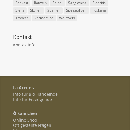
Rohkost
Rotwein
Salbei
Sangiovese
Sideritis
Siena
Sizilien
Spanien
Speiseoliven
Toskana
Trapeza
Vermentino
Weißwein
Kontakt
Kontaktinfo
La Aceitera
Info für Bio-Handelnde
Info für Erzeugende
Ölkännchen
Online Shop
Oft gestellte Fragen