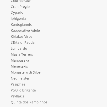
Gourniezakis
Gran Pregio
Gyparis
Iphigenia
Kontogiannis
Kooperative Adele
Kiriakos Viros
L’Erta di Radda
Lombardo
Masía Terrers
Manousaka
Menegakis
Monastero di Siloe
Neumeister
Pasiphae
Poggio Brigante
Psyllakis
Quinta dos Remoinhos