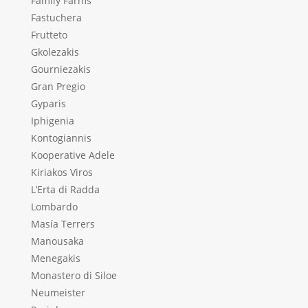
Family Farms
Fastuchera
Frutteto
Gkolezakis
Gourniezakis
Gran Pregio
Gyparis
Iphigenia
Kontogiannis
Kooperative Adele
Kiriakos Viros
L’Erta di Radda
Lombardo
Masía Terrers
Manousaka
Menegakis
Monastero di Siloe
Neumeister