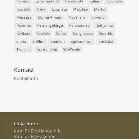
Florenz
Griechenland
Handernte
Italien
Koroneiki
Kotsifali
Kreta
Loumata
Malotira
Merlot
Messara
Monte Amiata
Nocellara
Olivenöl
Palermo
Parnongebirge
Peloponnes
Rethymno
Rohkost
Rotwein
Salbei
Sangiovese
Sideritis
Siena
Sizilien
Spanien
Speiseoliven
Toskana
Trapeza
Vermentino
Weißwein
Kontakt
Kontaktinfo
La Aceitera
Info für Bio-Handelnde
Info für Erzeugende