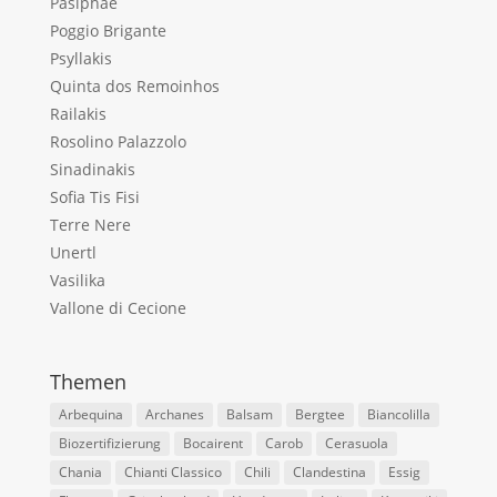
Pasiphae
Poggio Brigante
Psyllakis
Quinta dos Remoinhos
Railakis
Rosolino Palazzolo
Sinadinakis
Sofia Tis Fisi
Terre Nere
Unertl
Vasilika
Vallone di Cecione
Themen
Arbequina
Archanes
Balsam
Bergtee
Biancolilla
Biozertifizierung
Bocairent
Carob
Cerasuola
Chania
Chianti Classico
Chili
Clandestina
Essig