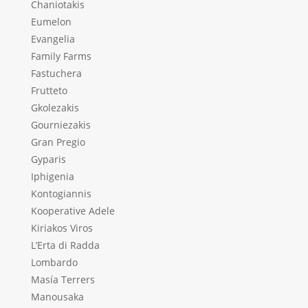
Chaniotakis
Eumelon
Evangelia
Family Farms
Fastuchera
Frutteto
Gkolezakis
Gourniezakis
Gran Pregio
Gyparis
Iphigenia
Kontogiannis
Kooperative Adele
Kiriakos Viros
L’Erta di Radda
Lombardo
Masía Terrers
Manousaka