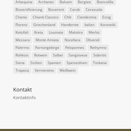
Arbequina
Archanes
Balsam
Bergtee
Biancolilla
Biozertifizierung
Bocairent
Carob
Cerasuola
Chania
Chianti Classico
Chili
Clandestina
Essig
Florenz
Griechenland
Handernte
Italien
Koroneiki
Kotsifali
Kreta
Loumata
Malotira
Merlot
Messara
Monte Amiata
Nocellara
Olivenöl
Palermo
Parnongebirge
Peloponnes
Rethymno
Rohkost
Rotwein
Salbei
Sangiovese
Sideritis
Siena
Sizilien
Spanien
Speiseoliven
Toskana
Trapeza
Vermentino
Weißwein
Kontakt
Kontaktinfo