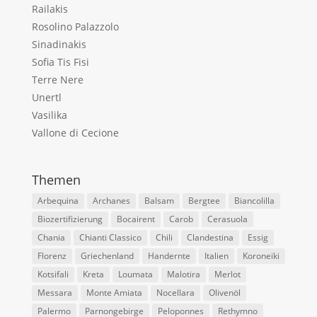
Railakis
Rosolino Palazzolo
Sinadinakis
Sofia Tis Fisi
Terre Nere
Unertl
Vasilika
Vallone di Cecione
Themen
Arbequina
Archanes
Balsam
Bergtee
Biancolilla
Biozertifizierung
Bocairent
Carob
Cerasuola
Chania
Chianti Classico
Chili
Clandestina
Essig
Florenz
Griechenland
Handernte
Italien
Koroneiki
Kotsifali
Kreta
Loumata
Malotira
Merlot
Messara
Monte Amiata
Nocellara
Olivenöl
Palermo
Parnongebirge
Peloponnes
Rethymno