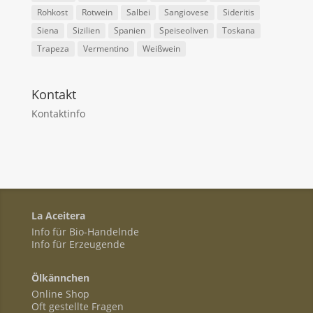
Rohkost
Rotwein
Salbei
Sangiovese
Sideritis
Siena
Sizilien
Spanien
Speiseoliven
Toskana
Trapeza
Vermentino
Weißwein
Kontakt
Kontaktinfo
La Aceitera
Info für Bio-Handelnde
Info für Erzeugende
Ölkännchen
Online Shop
Oft gestellte Fragen