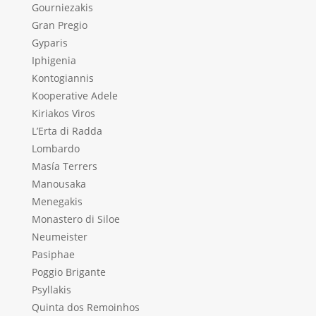
Gourniezakis
Gran Pregio
Gyparis
Iphigenia
Kontogiannis
Kooperative Adele
Kiriakos Viros
L’Erta di Radda
Lombardo
Masía Terrers
Manousaka
Menegakis
Monastero di Siloe
Neumeister
Pasiphae
Poggio Brigante
Psyllakis
Quinta dos Remoinhos