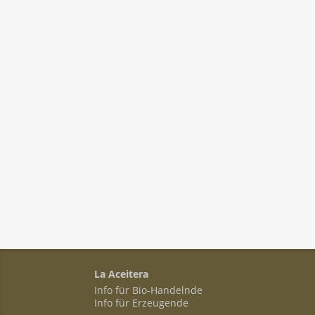
La Aceitera
Info für Bio-Handelnde
Info für Erzeugende