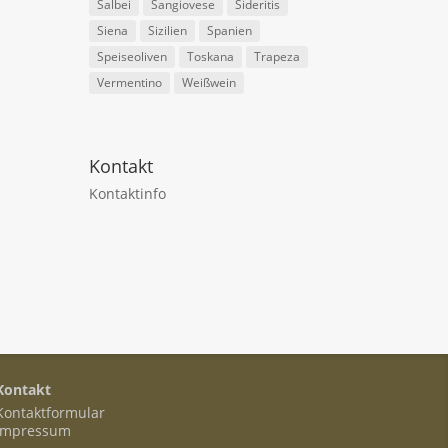
Salbei
Sangiovese
Sideritis
Siena
Sizilien
Spanien
Speiseoliven
Toskana
Trapeza
Vermentino
Weißwein
Kontakt
Kontaktinfo
Kontakt
Kontaktformular
Impressum