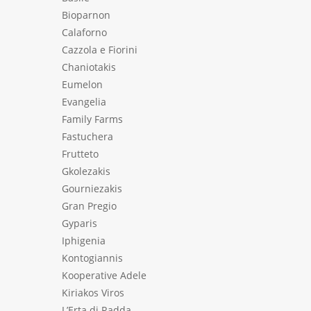
Bioparnon
Calaforno
Cazzola e Fiorini
Chaniotakis
Eumelon
Evangelia
Family Farms
Fastuchera
Frutteto
Gkolezakis
Gourniezakis
Gran Pregio
Gyparis
Iphigenia
Kontogiannis
Kooperative Adele
Kiriakos Viros
L’Erta di Radda