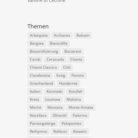
Vallone di Cecione
Themen
Arbequina
Archanes
Balsam
Bergtee
Biancolilla
Biozertifizierung
Bocairent
Carob
Cerasuola
Chania
Chianti Classico
Chili
Clandestina
Essig
Florenz
Griechenland
Handernte
Italien
Koroneiki
Kotsifali
Kreta
Loumata
Malotira
Merlot
Messara
Monte Amiata
Nocellara
Olivenöl
Palermo
Parnongebirge
Peloponnes
Rethymno
Rohkost
Rotwein